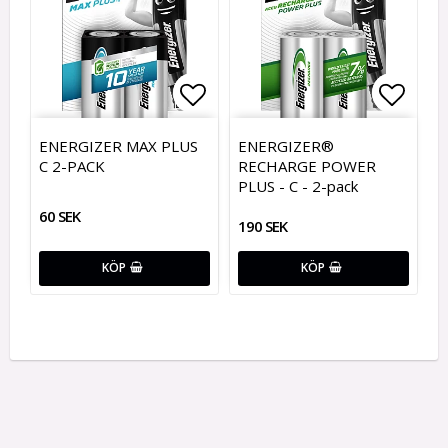
Lägg till i favoritlistan
Lägg till i favoritlistan
Lägg t
Lägg t
ENERGIZER MAX PLUS
ENERGIZER®
C 2-PACK
RECHARGE POWER
PLUS - C - 2-pack
60 SEK
190 SEK
KÖP
KÖP