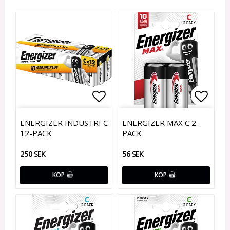
Lägg till i favoritlistan
Lägg till i favoritlistan
Lägg t
Lägg t
ENERGIZER INDUSTRI C
ENERGIZER MAX C 2-
12-PACK
PACK
250 SEK
56 SEK
KÖP
KÖP