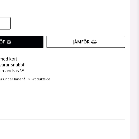
+
ÖP
JÄMFÖR
 med kort
svarar snabbt!
an ändras \*
er under Innehåll > Produktsida