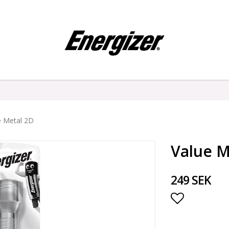
e Metal 2D
Value M
249 SEK
Lägg till i