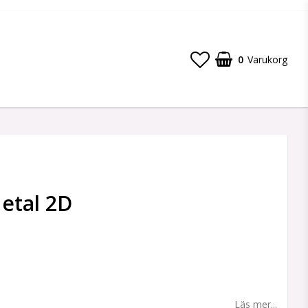
0
Varukorg
etal 2D
 favoritlistan
Läs mer...