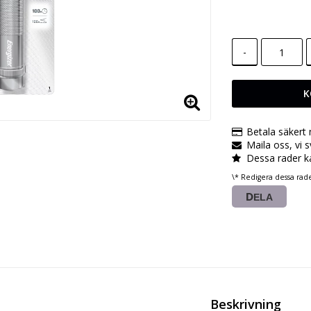
-
K
Betala säkert
Maila oss, vi 
Dessa rader k
\* Redigera dessa rad
DELA
Beskrivning