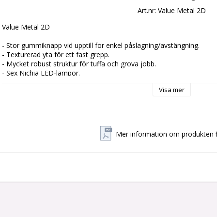
Art.nr: Value Metal 2D
Value Metal 2D

- Stor gummiknapp vid upptill för enkel påslagning/avstängning.

- Texturerad yta för ett fast grepp.

- Mycket robust struktur för tuffa och grova jobb.

- Sex Nichia LED-lampor.

- Intensiv ljusstyrka.

Visa mer
- 100 lumens.

- Räckvidd 73 meter.

- Stöttålig.

- Fungerar tillsammans med 2 x alkaliska D-batterier som medföljer.
Mer information om produkten f