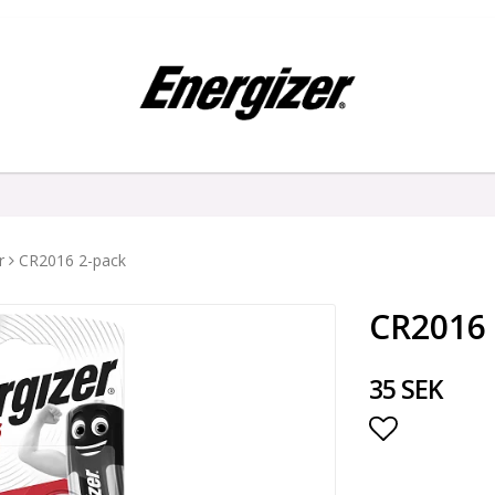
r
CR2016 2-pack
CR2016 
35 SEK
Lägg till i