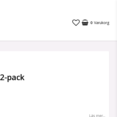
0
Varukorg
2-pack
 favoritlistan
Läs mer...