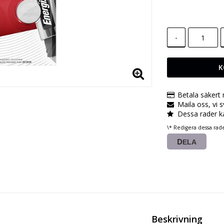
-
K
Betala säkert
Maila oss, vi 
Dessa rader k
\* Redigera dessa rad
DELA
Beskrivning