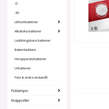
-D
-9V
Lithiumbatterier
Alkaliska batterier
Laddningsbara batterier
Batteriladdare
Hörapparatsbatterier
Urbatterier
Foto & andra ändamål
Ficklampor
Knappceller