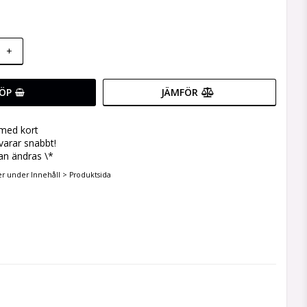
+
ÖP
JÄMFÖR
 med kort
svarar snabbt!
an ändras \*
er under Innehåll > Produktsida