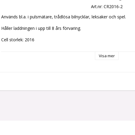
Art.nr: CR2016-2
Används bl.a. i pulsmätare, trådlösa bilnycklar, leksaker och spel.  

Håller laddningen i upp till 8 års förvaring.  

Cell storlek: 2016  

IEC: CR2016  

Visa mer
Typ: Lithium Knapp  

Volt: 3 

Fungerar som ersättare för: 280-202, 280-204, 280-206, 5000LC, 