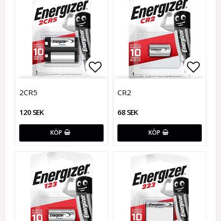
Lägg till i favoritlistan
Lägg t
2CR5
CR2
120 SEK
68 SEK
KÖP
KÖP