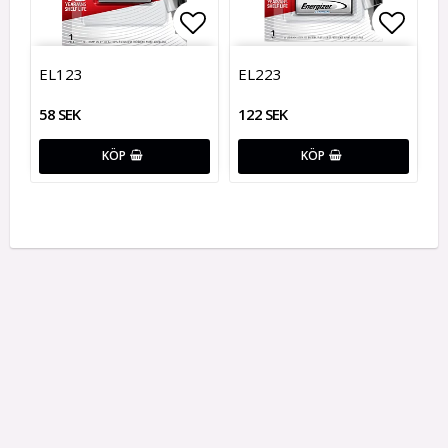
Lägg till i favoritlistan
Lägg t
EL123
EL223
58 SEK
122 SEK
KÖP
KÖP